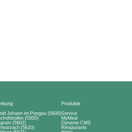
rbung
Produkte
nkt Johann im Pongau (5600)
Service
schofshofen (5500)
MyMeal
grain (5602)
Dynamo CMS
hwarzach (5620)
Restaurants